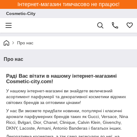
Інтернет-магазин тимчасово не працює!
Cosmetic-City
Про нас
Про нас
Раді Вас вітати в нашому інтернет-магазині
Cosmetic-city.com!
У нашому інтернет-магазині ви знайдете величезний
асортимент парфумерії та декоративної косметики відомих
світових брендів за оптовими цінами!
У нас Ви зможете придбати новинки, популярні і класичні
аромати парфумерних брендів таких як Gucci, Versace, Nina
Ricci, Bvlgari, Dior, Chanel, Clinique, Calvin Klein, Givenchy,
DKNY, Lacoste, Armani, Antonio Banderas і багатьох інших.
Декоративна косметика, а так само аксесуари до неї, на