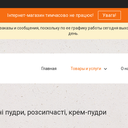
Інтернет-магазин тимчасово не працює!
Увага!
заказы и сообщения, поскольку по ее графику работы сегодня вых
день.
Главная
Товары и услуги
О н
і пудри, розсипчасті, крем-пудри