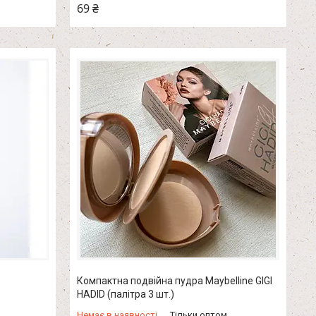
69 ₴
Компактна подвійна пудра Maybelline GIGI
HADID (палітра 3 шт.)
Немає в наявності
Тільки оптом