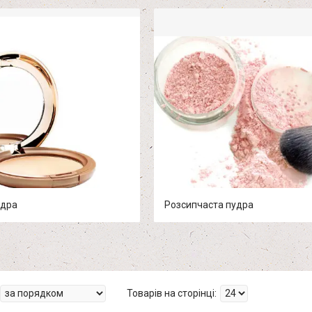
удра
Розсипчаста пудра