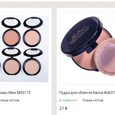
кіяжу Meis MS0173
Пудра для обличчя Karina NoB37
Тільки оптом
В наявності
Тільки оптом
27 ₴