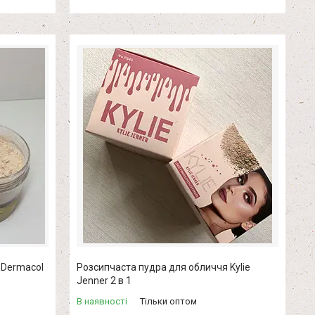
 Dermacol
Розсипчаста пудра для обличчя Kylie
Jenner 2 в 1
В наявності
Тільки оптом