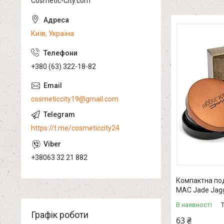
Cosmetic-City.com
Київ, Україна
+380 (63) 322-18-82
cosmeticcity19@gmail.com
https://t.me/cosmeticcity24
+38063 32 21 882
Компактна по
MAC Jade Jagge
В наявності
Графік роботи
63 ₴