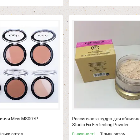
личчя Meis MS007P
Розсипчаста пудра для обличчя
Studio Fix Ferfecting Powder
Тільки оптом
В наявності
Тільки оптом