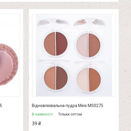
5
Відновлювальна пудра Meis MS0275
В наявності
Тільки оптом
39 ₴