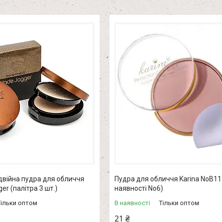
двійна пудра для обличчя
Пудра для обличчя Karina NoB11
r (палітра 3 шт.)
наявності No6)
Тільки оптом
В наявності
Тільки оптом
21 ₴