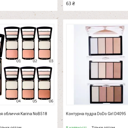
63 ₴
я обличчя Karina NoB518
Контурна пудра DoDo Girl D4095
Тільки оптом
В наявності
Тільки оптом