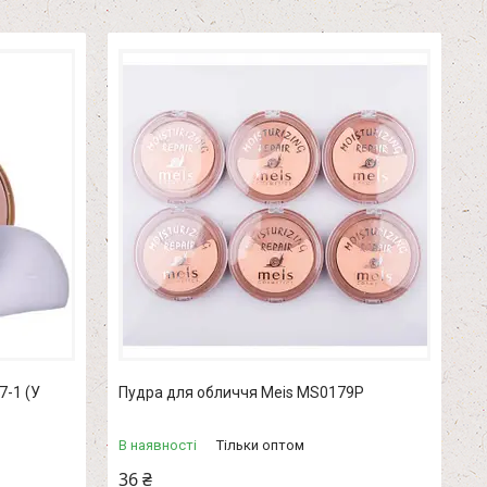
7-1 (У
Пудра для обличчя Meis MS0179P
В наявності
Тільки оптом
36 ₴