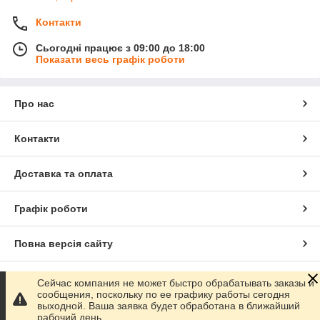
Контакти
Сьогодні працює з 09:00 до 18:00
Показати весь графік роботи
Про нас
Контакти
Доставка та оплата
Графік роботи
Повна версія сайту
Сайт створено на маркетплейсі
Prom.ua
Сейчас компания не может быстро обрабатывать заказы и
сообщения, поскольку по ее графику работы сегодня
выходной. Ваша заявка будет обработана в ближайший
Політика конфіденційності
рабочий день.