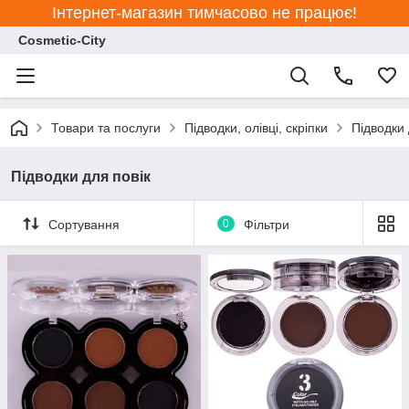
Інтернет-магазин тимчасово не працює!
Cosmetic-City
Товари та послуги
Підводки, олівці, скріпки
Підводки 
Підводки для повік
Сортування
0
Фільтри