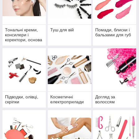
Тональні креми,
Туш для вій
Помади, блиски і
консилери і
бальзами для губ
коректори, основа
під макіяж
Підводки, олівці,
Косметичні
Догляд за
скріпки
електроприлади
волоссям