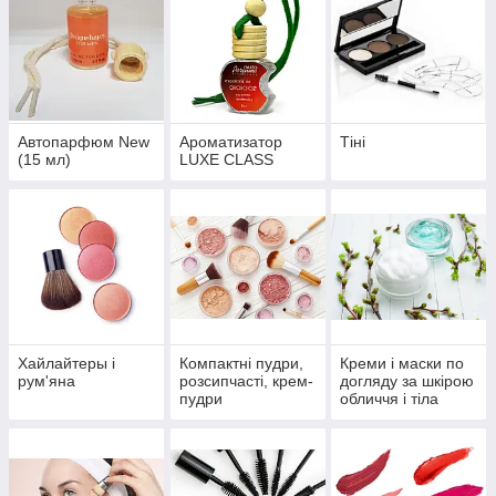
Автопарфюм New
Ароматизатор
Тіні
(15 мл)
LUXE CLASS
Хайлайтеры і
Компактні пудри,
Креми і маски по
рум'яна
розсипчасті, крем-
догляду за шкірою
пудри
обличчя і тіла