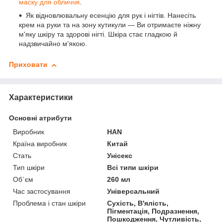
маску для обличчя
.
Як відновлювальну есенцію для рук і нігтів. Нанесіть
крем на руки та на зону кутикули — Ви отримаєте ніжну
м'яку шкіру та здорові нігті. Шкіра стає гладкою й
надзвичайно м'якою.
Приховати
Характеристики
Основні атрибути
Виробник
HAN
Країна виробник
Китай
Стать
Унісекс
Тип шкіри
Всі типи шкіри
Об`єм
260 мл
Час застосування
Універсальний
Проблема і стан шкіри
Сухість, В'ялість,
Пігментація, Подразнення,
Пошкодження, Чутливість,