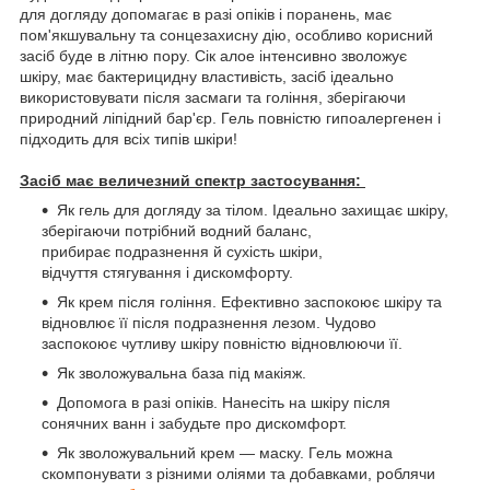
для догляду допомагає в разі опіків і поранень, має
пом'якшувальну та сонцезахисну дію, особливо корисний
засіб буде в літню пору. Сік алое інтенсивно зволожує
шкіру, має бактерицидну властивість, засіб ідеально
використовувати після засмаги та гоління, зберігаючи
природний ліпідний бар'єр. Гель повністю гипоалергенен і
підходить для всіх типів шкіри!
Засіб має величезний спектр застосування:
Як гель для догляду за тілом. Ідеально захищає шкіру,
зберігаючи потрібний водний баланс,
прибирає подразнення й сухість шкіри,
відчуття стягування і дискомфорту.
Як крем після гоління. Ефективно заспокоює шкіру та
відновлює її після подразнення лезом. Чудово
заспокоює чутливу шкіру повністю відновлюючи її.
Як зволожувальна база під макіяж.
Допомога в разі опіків. Нанесіть на шкіру після
сонячних ванн і забудьте про дискомфорт.
Як зволожувальний крем — маску. Гель можна
скомпонувати з різними оліями та добавками, роблячи