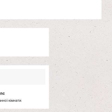
anc
нної кімнати.