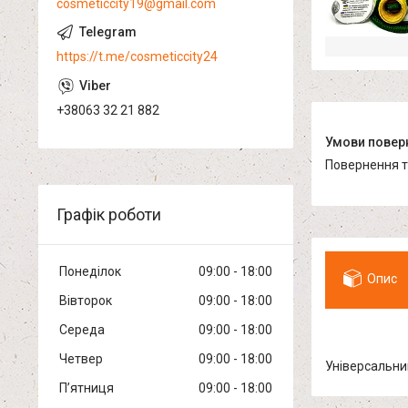
cosmeticcity19@gmail.com
https://t.me/cosmeticcity24
+38063 32 21 882
повернення 
Графік роботи
Понеділок
09:00
18:00
Опис
Вівторок
09:00
18:00
Середа
09:00
18:00
Четвер
09:00
18:00
Універсальни
Пʼятниця
09:00
18:00