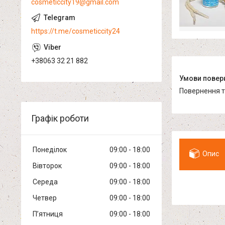
cosmeticcity19@gmail.com
https://t.me/cosmeticcity24
+38063 32 21 882
повернення 
Графік роботи
Понеділок
09:00
18:00
Опис
Вівторок
09:00
18:00
Середа
09:00
18:00
Четвер
09:00
18:00
Пʼятниця
09:00
18:00