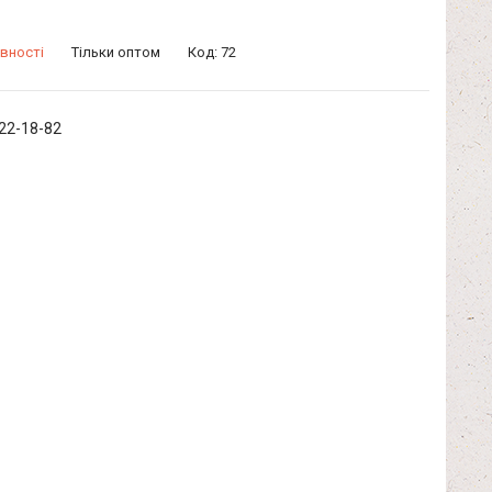
вності
Тільки оптом
Код:
72
322-18-82