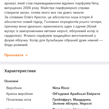
аромат, який став перевидаванням відомих парфумів Nina,
випущених 2006 року. Майстри парфумерної справи
створили запах, поява якого все так довго чекали.
За словами Олів'є Креспа, це абсолютно інша історія й
абсолютно новий підхід. Головних інгредієнтів усього чотири,
причому вони ідеально гармоніюють один з одним (білий
мускус із замороженими квітами неролі, яблуневий колір із
гарденією). Флакон парфумів традиційно виготовлений у
формі яблучка. Колір для бульбашки обраний дуже ніжний —
блідо-рожевий.
Приховати
Характеристики
Основні
Виробник
Nina Ricci
Країна виробник
Об'єднані Арабські Емірати
Початкова нота
Грейпфрут, Мандарин,
Зелене яблуко, Неролі