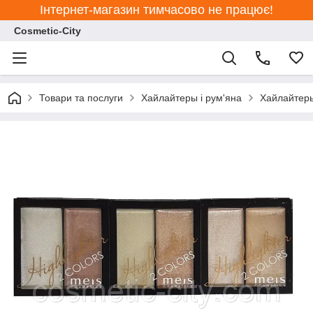
Інтернет-магазин тимчасово не працює!
Cosmetic-City
Товари та послуги
Хайлайтеры і рум'яна
Хайлайтер