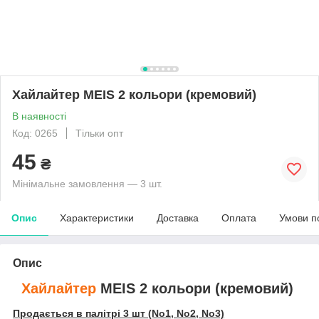
Хайлайтер MEIS 2 кольори (кремовий)
В наявності
Код: 0265
Тільки опт
45
₴
Мінімальне замовлення — 3 шт.
Опис
Характеристики
Доставка
Оплата
Умови п
Опис
Хайлайтер
MEIS 2 кольори (кремовий)
Продається в палітрі 3 шт (No1, No2, No3)