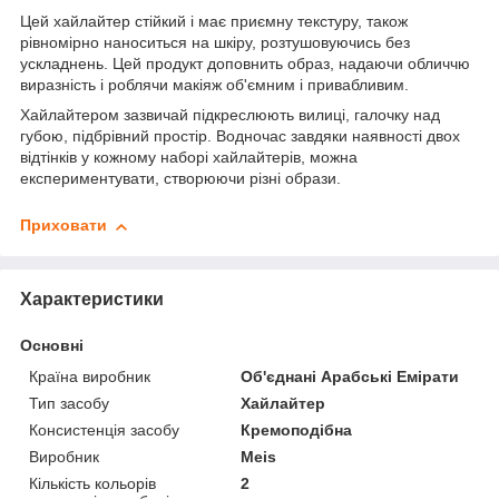
Цей хайлайтер стійкий і має приємну текстуру, також
рівномірно наноситься на шкіру, розтушовуючись без
ускладнень. Цей продукт доповнить образ, надаючи обличчю
виразність і роблячи макіяж об'ємним і привабливим.
Хайлайтером зазвичай підкреслюють вилиці, галочку над
губою, підбрівний простір. Водночас завдяки наявності двох
відтінків у кожному наборі хайлайтерів, можна
експериментувати, створюючи різні образи.
Приховати
Характеристики
Основні
Країна виробник
Об'єднані Арабські Емірати
Тип засобу
Хайлайтер
Консистенція засобу
Кремоподібна
Виробник
Meis
Кількість кольорів
2