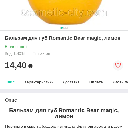
Бальзам для губ Romantic Bear magic, лимон
В наявності
Код: LS015
Тільки опт
14,40
₴
Опис
Характеристики
Доставка
Оплата
Умови п
Опис
Бальзам для губ Romantic Bear magic,
лимон
Пориньте в свіжі та бадьорливі ягідно-фруктові аромати разом