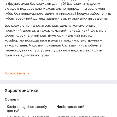
із фруктовими бальзамами для губ! Бальзам із чудовим
складом подарує вам максимально природні та зволожені
губи, без неприємного відчуття липкості. Продукт забезпечить
губам всебічний догляд завдяки вмісту активних інгредієнтів.
Бальзам легко наноситься, має щільну консистенцію,
приємний аромат, а також яскравий привабливий футляр у
формі фруктів, який має дуже оригінальний вигляд,
комфортно поміщається в руці та максимально зручно у
використанні. Чудовий поживний бальзамчик запобіжить
пересушуванню губ, усуне лущення й надовго залишить
приємне відчуття на губах.
Приховати
Характеристики
Основні
Колір та відтінок засобу
Напівпрозорий
для губ
Призначення і результат
Захист, Захист від низьких