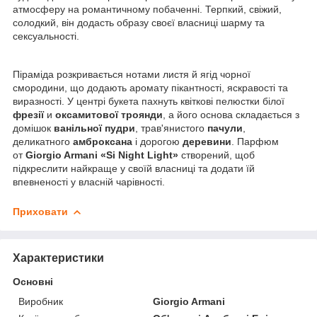
атмосферу на романтичному побаченні. Терпкий, свіжий,
солодкий, він додасть образу своєї власниці шарму та
сексуальності.
Піраміда розкривається нотами листя й ягід чорної
смородини, що додають аромату пікантності, яскравості та
виразності. У центрі букета пахнуть квіткові пелюстки білої
фрезії
и
оксамитової троянди
, а його основа складається з
домішок
ванільної пудри
, трав'янистого
пачули
,
деликатного
амброксана
і дорогою
деревини
. Парфюм
от
Giorgio Armani «Si Night Light»
створений, щоб
підкреслити найкраще у своїй власниці та додати їй
впевненості у власній чарівності.
Приховати
Характеристики
Основні
Виробник
Giorgio Armani