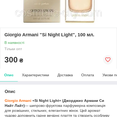
Giorgio Armani "Si Night Light", 100 мл.
В наявності
Тільки опт
300
₴
Опис
Характеристики
Доставка
Оплата
Умови п
Опис
Giorgio Armani
«Si Night Light» (Джорджио Армани Си
Найт Лайт)
— шипрово-фруктова парфумерна композиція
для розкішних, стильних, елегантних жінок. Цей аромат
чудово доповнить гарне вечірнє плаття та створить особливу