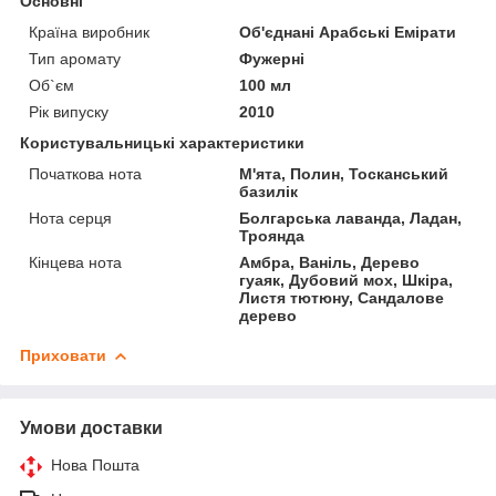
Основні
Країна виробник
Об'єднані Арабські Емірати
Тип аромату
Фужерні
Об`єм
100 мл
Рік випуску
2010
Користувальницькі характеристики
Початкова нота
М'ята, Полин, Тосканський
базилік
Нота серця
Болгарська лаванда, Ладан,
Троянда
Кінцева нота
Амбра, Ваніль, Дерево
гуаяк, Дубовий мох, Шкіра,
Листя тютюну, Сандалове
дерево
Приховати
Умови доставки
Нова Пошта