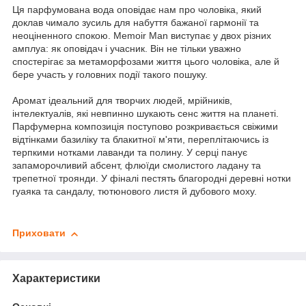
Ця парфумована вода оповідає нам про чоловіка, який
доклав чимало зусиль для набуття бажаної гармонії та
неоціненного спокою. Memoir Man виступає у двох різних
амплуа: як оповідач і учасник. Він не тільки уважно
спостерігає за метаморфозами життя цього чоловіка, але й
бере участь у головних події такого пошуку.
Аромат ідеальний для творчих людей, мрійників,
інтелектуалів, які невпинно шукають сенс життя на планеті.
Парфумерна композиція поступово розкривається свіжими
відтінками базиліку та блакитної м'яти, переплітаючись із
терпкими нотками лаванди та полину. У серці панує
запаморочливий абсент, флюїди смолистого ладану та
трепетної троянди. У фіналі пестять благородні деревні нотки
гуаяка та сандалу, тютюнового листя й дубового моху.
Приховати
Характеристики