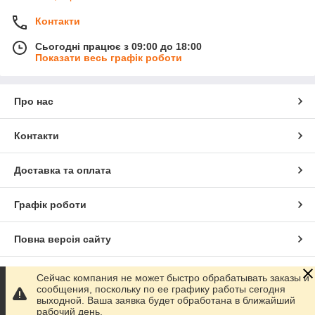
Контакти
Сьогодні працює з 09:00 до 18:00
Показати весь графік роботи
Про нас
Контакти
Доставка та оплата
Графік роботи
Повна версія сайту
Сайт створено на маркетплейсі
Prom.ua
Сейчас компания не может быстро обрабатывать заказы и
сообщения, поскольку по ее графику работы сегодня
выходной. Ваша заявка будет обработана в ближайший
Політика конфіденційності
рабочий день.