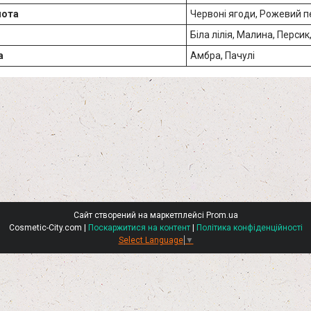
нота
Червоні ягоди, Рожевий 
Біла лілія, Малина, Персик
а
Амбра, Пачулі
Сайт створений на маркетплейсі
Prom.ua
Cosmetic-City.com |
Поскаржитися на контент
|
Політика конфіденційності
Select Language
▼