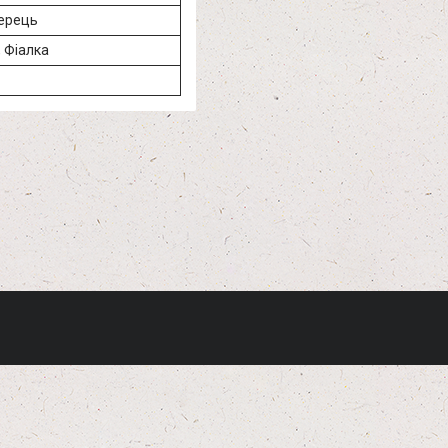
перець
, Фіалка