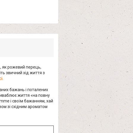
, як рожевий перець,
іть звичний хід життя з
ci
.
аних бажань і поталених
риваблює життя «на повну
Femme і своїм бажанням, хай
зом зі східним ароматом