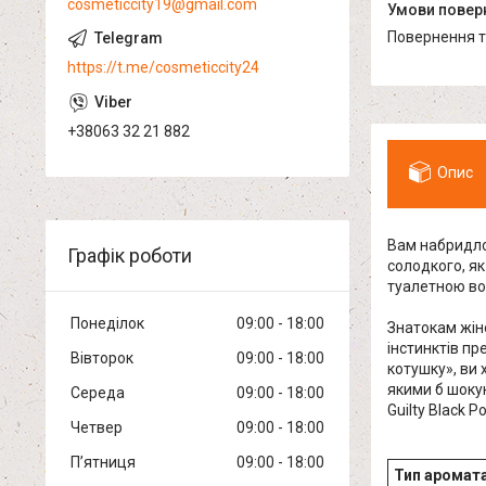
cosmeticcity19@gmail.com
повернення 
https://t.me/cosmeticcity24
+38063 32 21 882
Опис
Вам набридло
Графік роботи
солодкого, як
туалетною во
Понеділок
09:00
18:00
Знатокам жін
інстинктів п
Вівторок
09:00
18:00
котушку», ви 
якими б шокую
Середа
09:00
18:00
Guilty Black 
Четвер
09:00
18:00
Пʼятниця
09:00
18:00
Тип аромат