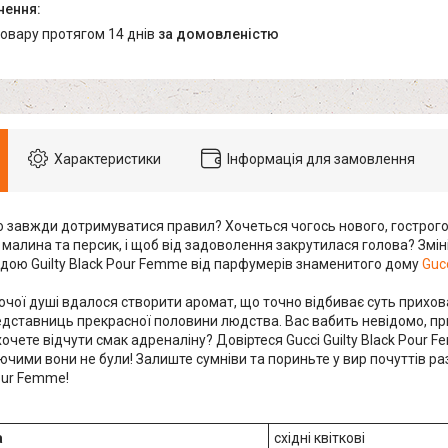
товару протягом 14 днів
за домовленістю
Характеристики
Інформація для замовлення
 завжди дотримуватися правил? Хочеться чогось нового, гострого
 малина та персик, і щоб від задоволення закрутилася голова? Змін
дою Guilty Black Pour Femme від парфумерів знаменитого дому
Guc
очої душі вдалося створити аромат, що точно відбиває суть прихов
редставниць прекрасної половини людства. Вас вабить невідомо, п
хочете відчути смак адреналіну? Довіртеся Gucci Guilty Black Pour 
чими вони не були! Залиште сумніви та пориньте у вир почуттів ра
Pour Femme!
а
східні квіткові