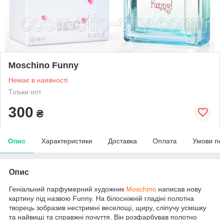
Moschino Funny
Немає в наявності
Тільки опт
300
₴
Опис
Характеристики
Доставка
Оплата
Умови п
Опис
Геніальний парфумерний художник
Moschino
написав нову
картину під назвою Funny. На білосніжній гладіні полотна
творець зобразив нестримні веселощі, щиру, сліпучу усмішку
та найвищі та справжні почуття. Він розфарбував полотно