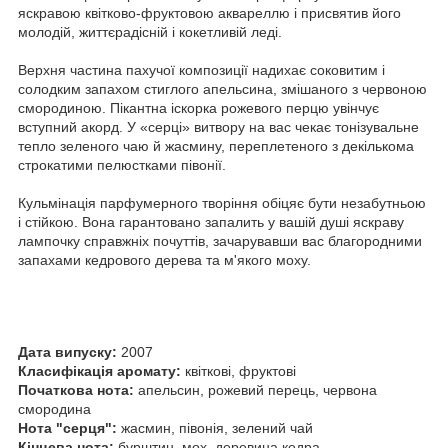
яскравою квітково-фруктовою аквареллю і присвятив його
молодій, життєрадісній і кокетливій леді.
Верхня частина пахучої композиції надихає соковитим і
солодким запахом стиглого апельсина, змішаного з червоною
смородиною. Пікантна іскорка рожевого перцю увінчує
вступний акорд. У «серці» витвору на вас чекає тонізувальне
тепло зеленого чаю й жасмину, переплетеного з декількома
строкатими пелюстками півонії.
Кульмінація парфумерного творіння обіцяє бути незабутньою
і стійкою. Вона гарантовано запалить у вашій душі яскраву
лампочку справжніх почуттів, зачарувавши вас благородними
запахами кедрового дерева та м'якого моху.
Дата випуску:
2007
Класифікація аромату:
квіткові, фруктові
Початкова нота:
апельсин, рожевий перець, червона
смородина
Нота "серця":
жасмин, півонія, зелений чай
Кінцева нота:
бурштин, мох, деревина кедра