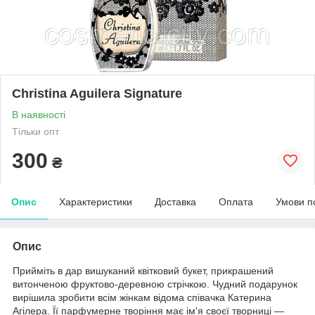
Christina Aguilera Signature
В наявності
Тільки опт
300
₴
Опис
Характеристики
Доставка
Оплата
Умови п
Опис
Прийміть в дар вишуканий квітковий букет, прикрашений
витонченою фруктово-деревною стрічкою. Чудний подарунок
вирішила зробити всім жінкам відома співачка Катерина
Агілера. Її парфумерне творіння має ім'я своєї творниці —