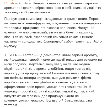
Christina Aguilera
. Ніжний і жіночний, сексуальний і чарівний
аромат прикрасить образ впевненої в собі, стильної леді, яка
знає ціну своїй сексуальності.
Парфумерна композиція складається з трьох частин. Перша
частина — освіжно-фруктова, поєднання стиглого мандарина
та персика, прикрашеного лісовою чорницею. Наступний
елемент — ніжно-квітковий, він містить букет із жасмину,
півонії та конвалії, скроплений сливовим соком. І кінцева
частина — солодка, тріо благородної амбри, ванілі та стійкого
мускусу.
TESTER — Тестер — це демонстраційний варіант аромату,
який додається виробниками до партії товару для реклами на
місці продажу. Звертаємо вашу увагу на те, що жодних
відмінностей (якість аромату, стійкість тощо) тестер від
варіанту для продажу не має! Різниця між ними лише в тому,
що оскільки тестери випускаються для реклами, фірма-
виробник не настільки дбайливо ставиться до їхнього
оформлення: вони пропонуються в так званій технічній
упаковці (простій картонній коробці, чудовій від тієї, у якій
випускаються флакони для продажу) і часто не
комплектуються кришкою. Від цього й більш низька ціна
тестерів.