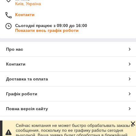
Київ, Україна
Контакти
Сьогодні працює з 09:00 до 16:00
Показати весь графік роботи
Про нас
Контакти
Доставка та оплата
Графік роботи
Повна версія сайту
Сайт створено на маркетплейсі
Prom.ua
Сейчас компания не может быстро обрабатывать заказы и
сообщения, поскольку по ее графику работы сегодня
выходной. Ваша заявка будет обработана в ближайший