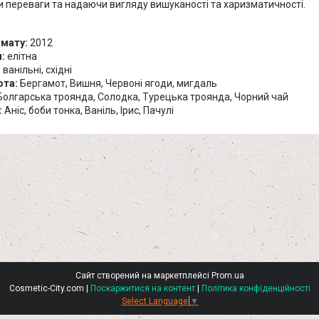
 переваги та надаючи вигляду вишуканості та харизматичності.
омату:
2012
:
елітна
:
ванільні, східні
ота:
Бергамот, Вишня, Червоні ягоди, мигдаль
олгарська троянда, Солодка, Турецька троянда, Чорний чай
:
Аніс, боби тонка, Ваніль, Ірис, Пачулі
Сайт створений на маркетплейсі
Prom.ua
Cosmetic-City.com |
Поскаржитися на контент
|
Політика конфіденційності
Select Language
▼