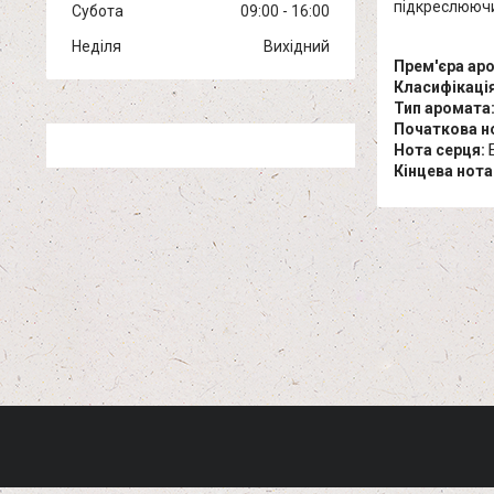
підкреслюючи
Субота
09:00
16:00
Неділя
Вихідний
Прем'єра ар
Класифікація
Тип аромата
Початкова н
Нота серця:
Б
Кінцева нота