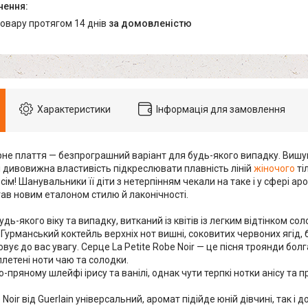
товару протягом 14 днів
за домовленістю
Характеристики
Інформація для замовлення
не плаття — безпрограшний варіант для будь-якого випадку. Вишу
і дивовижна властивість підкреслювати плавність ліній
жіночого
ті
сім! Шанувальники її діти з нетерпінням чекали на таке і у сфері аром
ав новим еталоном стилю й лаконічності.
дь-якого віку та випадку, витканий із квітів із легким відтінком сол
 Гурманський коктейль верхніх нот вишні, соковитих червоних ягід
вує до вас увагу. Серце La Petite Robe Noir — це пісня троянди болга
летені ноти чаю та солодки.
-пряному шлейфі ірису та ванілі, однак чути терпкі нотки анісу та 
 Noir від Guerlain універсальний, аромат підійде юній дівчині, так і д