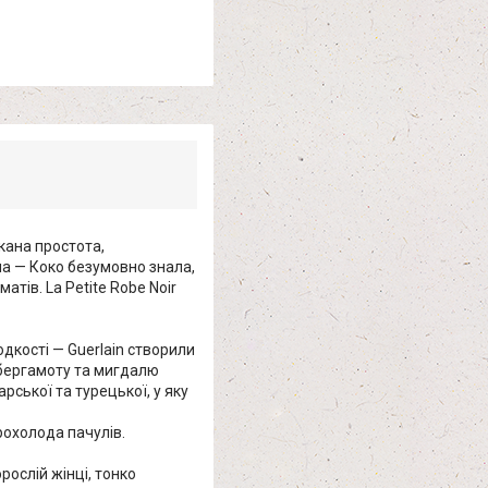
кана простота,
ла — Коко безумовно знала,
атів. La Petite Robe Noir
одкості — Guerlain створили
, бергамоту та мигдалю
рської та турецької, у яку
прохолода пачулів.
орослій жінці, тонко