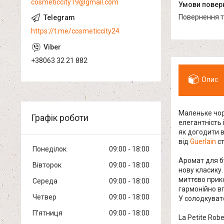
cosmeticcity19@gmail.com
повернення 
https://t.me/cosmeticcity24
+38063 32 21 882
Опис
Маленьке чор
Графік роботи
елегантність 
як догодити в
від
Guerlain
ст
Понеділок
09:00
18:00
Аромат для бу
Вівторок
09:00
18:00
нову класику.
миттєво прико
Середа
09:00
18:00
гармонійно вп
Четвер
09:00
18:00
У солодкувато
Пʼятниця
09:00
18:00
La Petite Robe