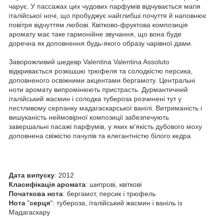
чарує. У пассажах цих чудових парфумів відчувається магія
італійської ночі, що пробуджує найглибші почуття й наповнює
повітря відчуттям любові. Квітково-фруктова композиція
аромату має таке гармонійне звучання, що вона буде
доречна як доповнення будь-якого образу чарівної дами.
Заворожливий шедевр Valentina Valentina Assoluto
відкривається розкішшю трюфеля та солодкістю персика,
доповненого освіжними акцентами бергамоту. Центральні
ноти аромату випромінюють пристрасть. Дурмантичний
італійський жасмин і солодка тубероза розчинені тут у
пестливому серпанку мадагаскарської ванілі. Витриманість і
вишуканість неймовірної композиції забезпечують
завершальні пасажі парфумів, у яких м'якість дубового моху
доповнена свіжістю пачулів та елегантністю білого кедра.
Дата
випуску
: 2012
Класифікація
аромата
: шипрові, квіткові
Початкова
нота
: бергамот, персик і трюфель
Нота
"
серця
": тубероза, італійський жасмин і ваніль із
Мадагаскару