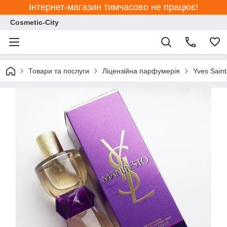
Інтернет-магазин тимчасово не працює!
Cosmetic-City
Товари та послуги
Ліцензійна парфумерія
Yves Saint