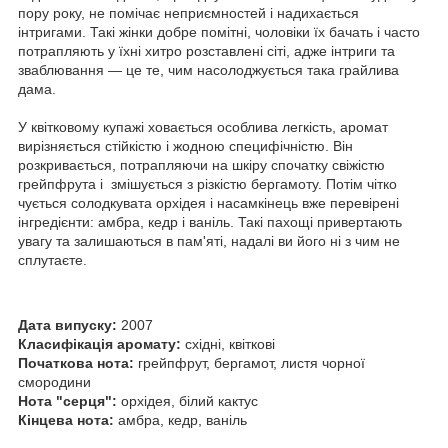
пору року, не помічає неприємностей і надихається
інтригами. Такі жінки добре помітні, чоловіки їх бачать і часто
потрапляють у їхні хитро розставлені сіті, адже інтриги та
зваблювання — це те, чим насолоджується така грайлива
дама.
У квітковому купажі ховається особлива легкість, аромат
вирізняється стійкістю і жодною специфічністю. Він
розкривається, потрапляючи на шкіру спочатку свіжістю
грейпфрута і змішується з різкістю бергамоту. Потім чітко
чується солодкувата орхідея і насамкінець вже перевірені
інгредієнти: амбра, кедр і ваніль. Такі пахощі привертають
увагу та залишаються в пам'яті, надалі ви його ні з чим не
сплутаєте.
Дата випуску:
2007
Класифікація аромату:
східні, квіткові
Початкова нота:
грейпфрут, бергамот, листя чорної
смородини
Нота "серця":
орхідея, білий кактус
Кінцева нота:
амбра, кедр, ваніль