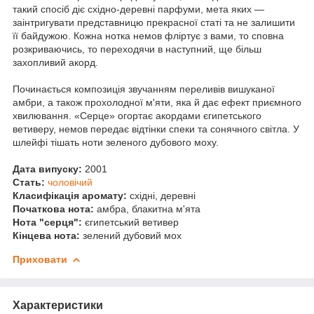
такий спосіб діє східно-деревні парфуми, мета яких —
заінтригувати представницю прекрасної статі та не залишити
її байдужою. Кожна нотка немов фліртує з вами, то сповна
розкриваючись, то переходячи в наступний, ще більш
захопливий акорд.
Починається композиція звучанням переливів вишуканої
амбри, а також прохолодної м'яти, яка й дає ефект приємного
хвилювання. «Серце» огортає акордами єгипетського
ветиверу, немов передає відтінки спеки та сонячного світла. У
шлейфі тішать ноти зеленого дубового моху.
Дата випуску:
2001
Стать:
чоловічий
Класифікація аромату:
східні, деревні
Початкова нота:
амбра, блакитна м'ята
Нота "серця":
єгипетський ветивер
Кінцева нота:
зелений дубовий мох
Приховати
Характеристики