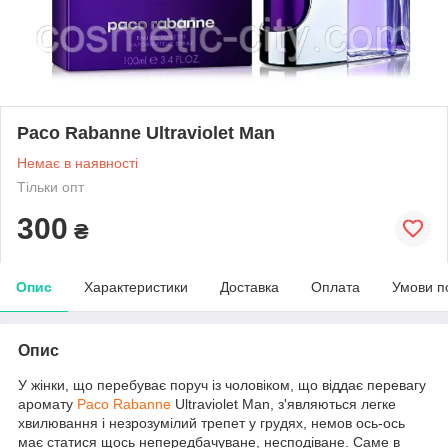
Paco Rabanne Ultraviolet Man
Немає в наявності
Тільки опт
300
₴
Опис
Характеристики
Доставка
Оплата
Умови п
Опис
У жінки, що перебуває поруч із чоловіком, що віддає перевагу
аромату
Paco Rabanne
Ultraviolet Man, з'являються легке
хвилювання і незрозумілий трепет у грудях, немов ось-ось
має статися щось непередбачуване, несподіване. Саме в