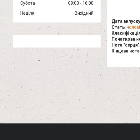
Субота
09:00
16:00
Неділя
Вихідний
Дата випуск
Стать
:
чолов
Класифікаці
Початкова н
Нота "серця"
Кінцева нота