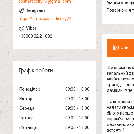
cosmeticcity19@gmail.com
повернення 
https://t.me/cosmeticcity24
+38063 32 21 882
Опис
Що вирізняє с
Графік роботи
запальний хар
якийсь незвич
пригоді. Одна
Понеділок
09:00
18:00
дамами. А те,
Вівторок
09:00
18:00
Ця композиція
надати своєму
Середа
09:00
18:00
білого перцю
Четвер
09:00
18:00
сором'язлива
деревний ако
Пʼятниця
09:00
18:00
встояти?