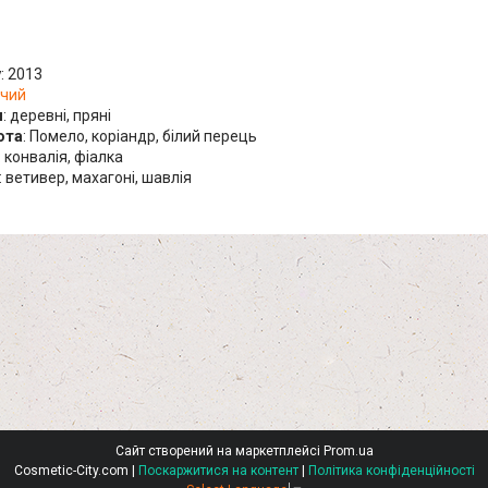
у
: 2013
ічий
я
: деревні, пряні
ота
: Помело, коріандр, білий перець
: конвалія, фіалка
: ветивер, махагоні, шавлія
Сайт створений на маркетплейсі
Prom.ua
Cosmetic-City.com |
Поскаржитися на контент
|
Політика конфіденційності