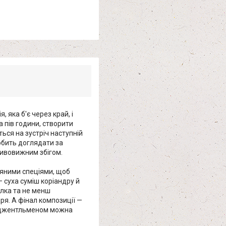
 яка б'є через край, і
а пів години, створити
ься на зустріч наступній
любить доглядати за
 дивовижним збігом.
ряними спеціями, щоб
— суха суміш коріандру й
алка та не менш
ря. А фінал композиції —
им джентльменом можна