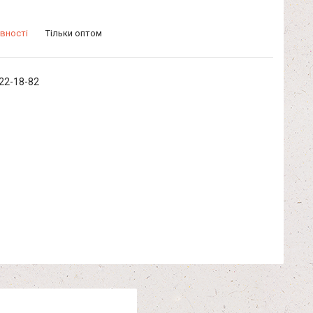
вності
Тільки оптом
322-18-82