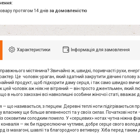
товару протягом 14 днів
за домовленістю
Характеристики
Інформація для замовлення
правжнього містянина? Звичайно ж, швидкі, поривчасті рухи, енергія,
актер. Це чоловік-ураган, який здатний закрутити дівчині голову з
айний продукт, щоб підкорити даму серця, і так само швидко вмчит
к цей чоловік аж ніяк не вітряний — він просто джентльмен, який 
 що в нього закохані всі навколишні особини жіночої статі, вважає
 — що називається, з перцем. Деревні теплі ноти підігріваються п
 власнику ще більше впевненості та у своїх силах. Початкові ноти 
 із соковитим солодким помело. У «серцевих» нотах чутна ніжна фі
 конвалія — як би підкреслюючи чутливе, добре серце свого волода
рд із махагоні, шавлії та благородного ветиверу. Хіба перед так