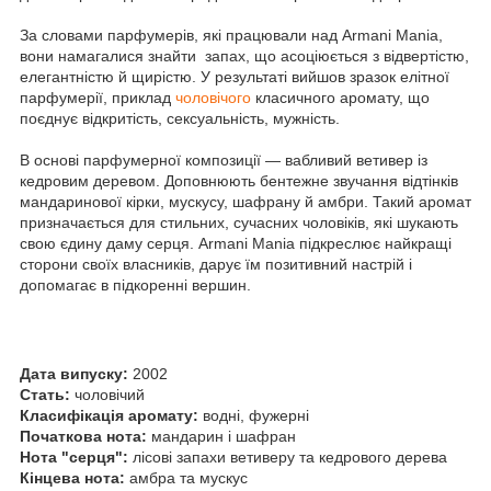
За словами парфумерів, які працювали над Armani Mania,
вони намагалися знайти запах, що асоціюється з відвертістю,
елегантністю й щирістю. У результаті вийшов зразок елітної
парфумерії, приклад
чоловічого
класичного аромату, що
поєднує відкритість, сексуальність, мужність.
В основі парфумерної композиції — вабливий ветивер із
кедровим деревом. Доповнюють бентежне звучання відтінків
мандаринової кірки, мускусу, шафрану й амбри. Такий аромат
призначається для стильних, сучасних чоловіків, які шукають
свою єдину даму серця. Armani Mania підкреслює найкращі
сторони своїх власників, дарує їм позитивний настрій і
допомагає в підкоренні вершин.
Дата випуску:
2002
Стать:
чоловічий
Класифікація аромату:
водні, фужерні
Початкова нота:
мандарин і шафран
Нота "серця":
лісові запахи ветиверу та кедрового дерева
Кінцева нота:
амбра та мускус