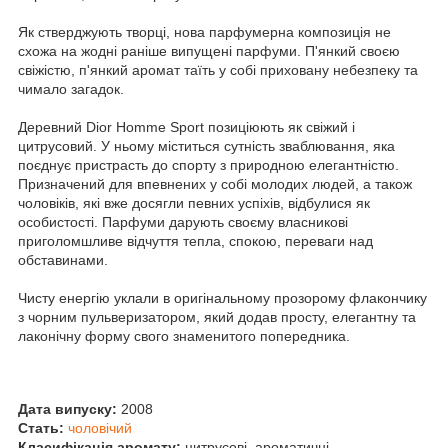
Як стверджують творці, нова парфумерна композиція не
схожа на жодні раніше випущені парфуми. П'янкий своєю
свіжістю, п'янкий аромат таїть у собі приховану небезпеку та
чимало загадок.
Деревний Dior Homme Sport позиціюють як свіжий і
цитрусовий. У ньому міститься сутність зваблювання, яка
поєднує пристрасть до спорту з природною елегантністю.
Призначений для впевнених у собі молодих людей, а також
чоловіків, які вже досягли певних успіхів, відбулися як
особистості. Парфуми дарують своєму власникові
приголомшливе відчуття тепла, спокою, переваги над
обставинами.
Чисту енергію уклали в оригінальному прозорому флакончику
з чорним пульверизатором, який додав просту, елегантну та
лаконічну форму свого знаменитого попередника.
Дата випуску:
2008
Стать:
чоловічий
Класифікація аромату:
цитрусові, ароматичні