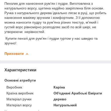
Пензлик для нанесення рум'ян і пудри. Виготовлена з
натурального ворсу, щетина надійно закріплена біля основи.
Ручка з натурального дерева ідеально лягає в руці, що робить
нанесення макіяжу зручним і комфортним. З її допомогою
можна наносити пудру та рум'яна різних текстур, м'який і
густий ворс рівномірно розподіляє засіб по всій шкірі, не
утворюючи нерівностей.
Купити пензлі для рум'ян і пудри гуртом у нас швидко та
зручно!
Приховати
Характеристики
Основні атрибути
Виробник
Каріна
Країна виробник
Об'єднані Арабські Емірати
Матеріал ручки
дерево
Матеріал ворсу
Натуральний