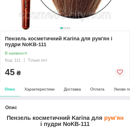
Пензель косметичний Karina для рум'ян і
пудри NoKB-111
В наявності
Код: 111
Тільки опт
45
₴
Опис
Характеристики
Доставка
Оплата
Умови п
Опис
Пензель косметичний Karina для
рум'ян
і пудри NoKB-111