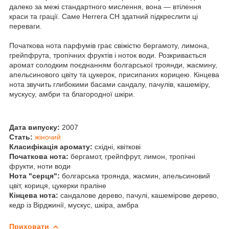
далеко за межі стандартного мислення, вона — втілення
краси та грації. Саме Herrera CH здатний підкреслити ці
переваги.
Початкова нота парфумів грає свіжістю бергамоту, лимона,
грейпфрута, тропічних фруктів і ноток води. Розкривається
аромат солодким поєднанням болгарської троянди, жасмину,
апельсинового цвіту та цукерок, присипаних корицею. Кінцева
нота звучить глибокими басами сандалу, пачулів, кашеміру,
мускусу, амбри та благородної шкіри.
Дата випуску:
2007
Стать:
жіночий
Класифікація аромату:
східні, квіткові
Початкова нота:
бергамот, грейпфрут, лимон, тропічні
фрукти, ноти води
Нота "серця":
болгарська троянда, жасмин, апельсиновий
цвіт, кориця, цукерки праліне
Кінцева нота:
сандалове дерево, пачулі, кашемірове дерево,
кедр із Вірджинії, мускус, шкіра, амбра
Приховати