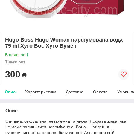
Hugo Boss Hugo Woman парфумована вода
75 ml Хуго Бос Хуго Вумен
В наявності
Тільки опт
300
₴
Опис
Характеристики
Доставка
Оплата
Умови п
Опис
Стильна, сексуальна, незалежна та ніжна. Яскрава жінка, яка
не може залишитися непоміченою. Вона — втілення
суперечливості та непередбачуваності. Але, попри свій