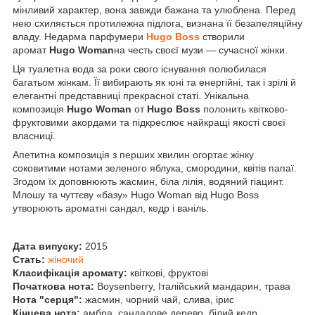
мінливий характер, вона завжди бажана та улюблена. Перед
нею схиляється протилежна підлога, визнана її безапеляційну
владу. Недарма парфумери
Hugo Boss
створили
аромат
Hugo Woman
на честь своєї музи — сучасної жінки.
Ця туалетна вода за роки свого існування полюбилася
багатьом жінкам. Її вибирають як юні та енергійні, так і зрілі й
елегантні представниці прекрасної статі. Унікальна
композиція
Hugo Woman
от
Hugo Boss
полонить квітково-
фруктовими акордами та підкреслює найкращі якості своєї
власниці.
Апетитна композиція з перших хвилин огортає жінку
соковитими нотами зеленого яблука, смородини, квітів папаї.
Згодом їх доповнюють жасмин, біла лілія, водяний гіацинт.
Млошу та чуттєву «базу» Hugo Woman від Hugo Boss
утворюють ароматні сандал, кедр і ваніль.
Дата випуску:
2015
Стать:
жіночий
Класифікація аромату:
квіткові, фруктові
Початкова нота:
Boysenberry, Італійський мандарин, трава
Нота "серця":
жасмин, чорний чай, слива, ірис
Кінцева нота:
амбра, сандалове дерево, білий кедр